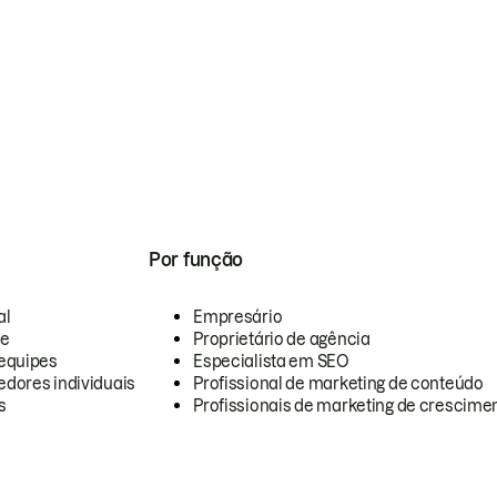
Por função
al
Empresário
te
Proprietário de agência
equipes
Especialista em SEO
dores individuais
Profissional de marketing de conteúdo
s
Profissionais de marketing de crescimen