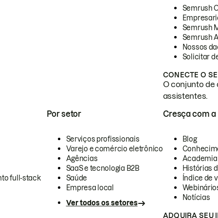
Semrush 
Empresari
Semrush 
Semrush A
Nossos da
Solicitar 
CONECTE O SE
O conjunto de 
assistentes.
Por setor
Cresça com a
Serviços profissionais
Blog
Varejo e comércio eletrônico
Conhecim
Agências
Academia
SaaS e tecnologia B2B
Histórias 
to full-stack
Saúde
Índice de v
Empresa local
Webinário
Notícias
Ver todos os setores
ADQUIRA SEU