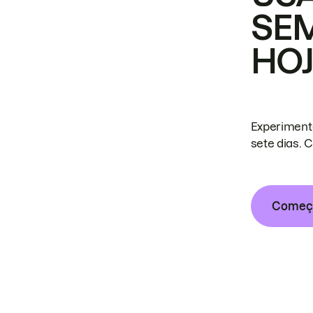
SE
HO
Experiment
sete dias. 
Começa