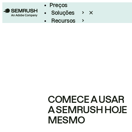
Preços
Soluções
Recursos
Empresarial
COMECE A USAR
A SEMRUSH HOJE
MESMO