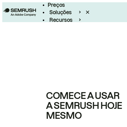
Preços
Soluções
Recursos
Empresarial
COMECE A USAR
A SEMRUSH HOJE
MESMO