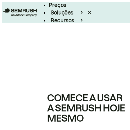
Preços
Soluções
Recursos
Empresarial
COMECE A USAR
A SEMRUSH HOJE
MESMO