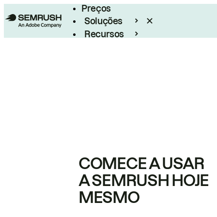
Preços
Soluções
Recursos
Empresarial
COMECE A USAR
A SEMRUSH HOJE
MESMO