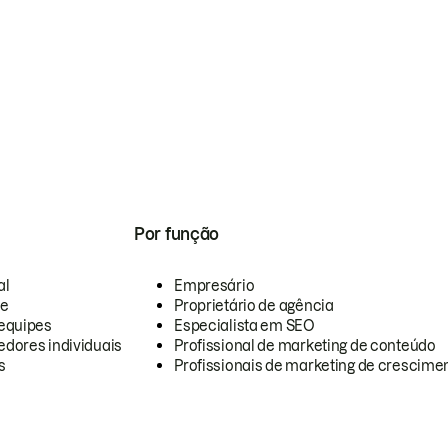
Por função
al
Empresário
te
Proprietário de agência
equipes
Especialista em SEO
dores individuais
Profissional de marketing de conteúdo
s
Profissionais de marketing de crescimen