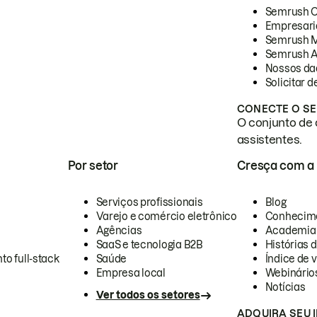
Semrush 
Empresari
Semrush 
Semrush A
Nossos da
Solicitar 
CONECTE O SE
O conjunto de 
assistentes.
Por setor
Cresça com a
Serviços profissionais
Blog
Varejo e comércio eletrônico
Conhecim
Agências
Academia
SaaS e tecnologia B2B
Histórias 
to full-stack
Saúde
Índice de v
Empresa local
Webinário
Notícias
Ver todos os setores
ADQUIRA SEU