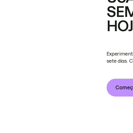
SE
HO
Experiment
sete dias. 
Começa