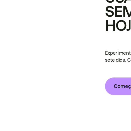
SE
HO
Experiment
sete dias. 
Começa