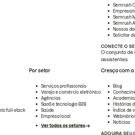
Semrush 
Empresari
Semrush 
Semrush A
Nossos da
Solicitar 
CONECTE O SE
O conjunto de 
assistentes.
Por setor
Cresça com a
Serviços profissionais
Blog
Varejo e comércio eletrônico
Conhecim
Agências
Academia
SaaS e tecnologia B2B
Histórias 
to full-stack
Saúde
Índice de v
Empresa local
Webinário
Notícias
Ver todos os setores
ADQUIRA SEU