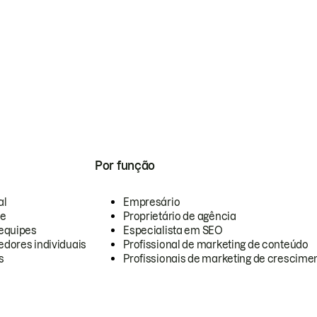
Por função
al
Empresário
te
Proprietário de agência
equipes
Especialista em SEO
dores individuais
Profissional de marketing de conteúdo
s
Profissionais de marketing de crescimen