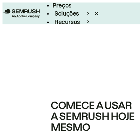
Preços
Soluções
Recursos
Empresarial
COMECE A USAR
A SEMRUSH HOJE
MESMO