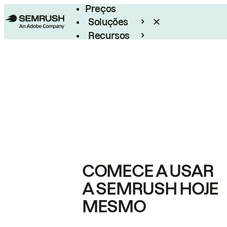
Preços
Soluções
Recursos
Empresarial
COMECE A USAR
A SEMRUSH HOJE
MESMO