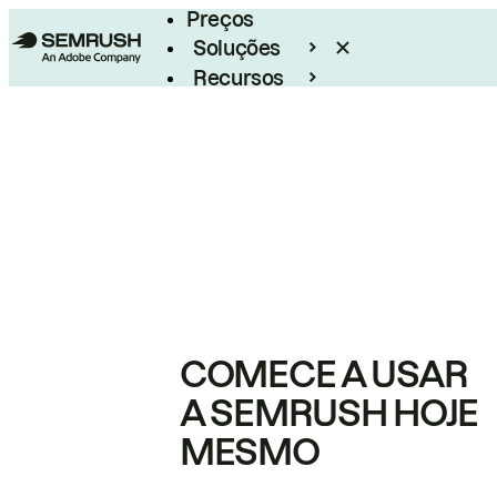
Preços
Soluções
Recursos
Empresarial
COMECE A USAR
A SEMRUSH HOJE
MESMO