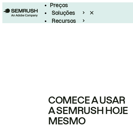
Preços
Soluções
Recursos
Empresarial
COMECE A USAR
A SEMRUSH HOJE
MESMO