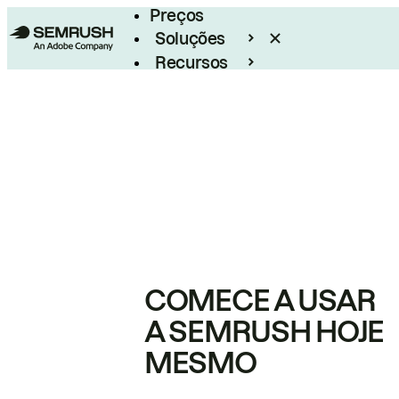
Preços
Soluções
Recursos
Empresarial
COMECE A USAR
A SEMRUSH HOJE
MESMO