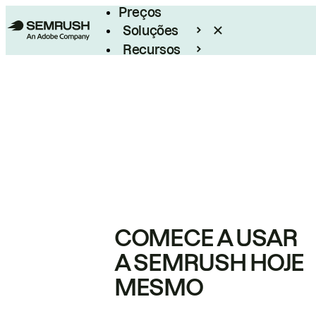
Preços
Soluções
Recursos
Empresarial
COMECE A USAR
A SEMRUSH HOJE
MESMO