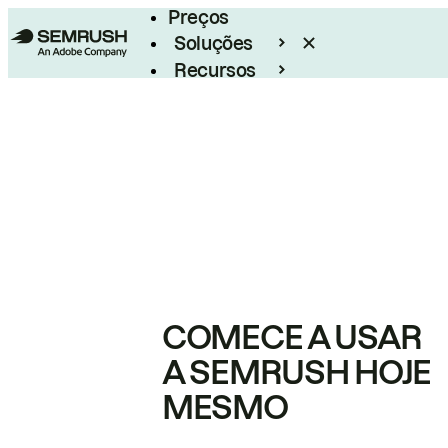
Preços
Soluções
Recursos
Empresarial
COMECE A USAR
A SEMRUSH HOJE
MESMO