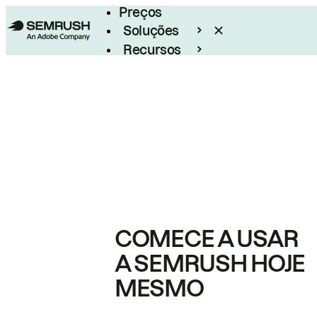
Preços
Soluções
Recursos
Empresarial
COMECE A USAR
A SEMRUSH HOJE
MESMO