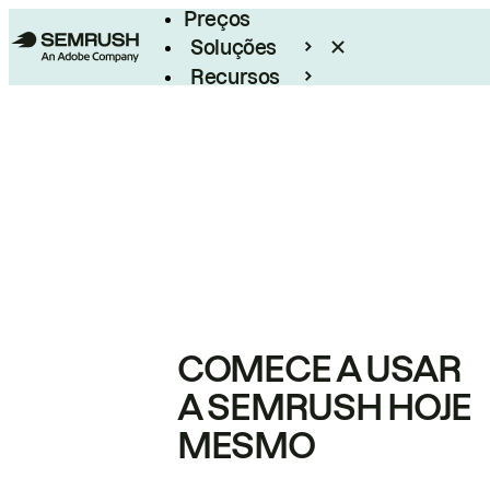
Preços
Soluções
Recursos
Empresarial
COMECE A USAR
A SEMRUSH HOJE
MESMO