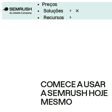
Preços
Soluções
Recursos
Empresarial
COMECE A USAR
A SEMRUSH HOJE
MESMO