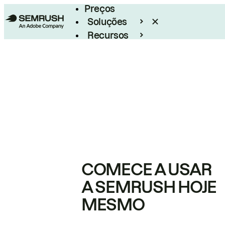
Preços
Soluções
Recursos
Empresarial
COMECE A USAR
A SEMRUSH HOJE
MESMO