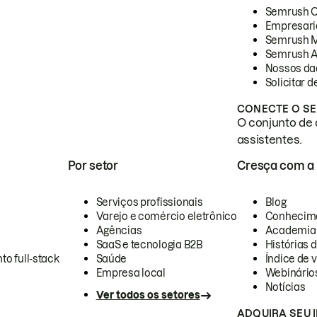
Semrush 
Empresari
Semrush 
Semrush A
Nossos da
Solicitar 
CONECTE O SE
O conjunto de 
assistentes.
Por setor
Cresça com a
Serviços profissionais
Blog
Varejo e comércio eletrônico
Conhecim
Agências
Academia
SaaS e tecnologia B2B
Histórias 
to full-stack
Saúde
Índice de v
Empresa local
Webinário
Notícias
Ver todos os setores
ADQUIRA SEU