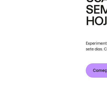
SE
HO
Experiment
sete dias. 
Começa