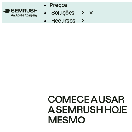
Preços
Soluções
Recursos
Empresarial
COMECE A USAR
A SEMRUSH HOJE
MESMO