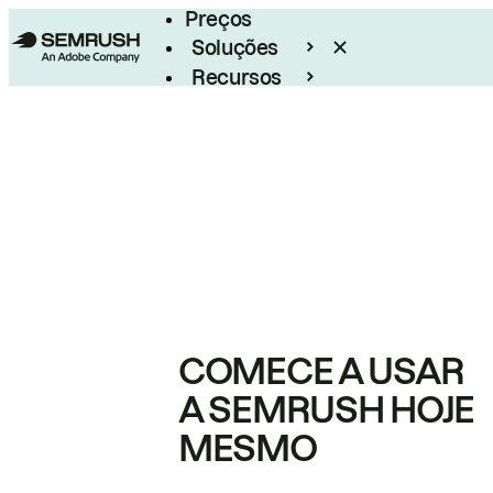
Preços
Soluções
Recursos
Empresarial
COMECE A USAR
A SEMRUSH HOJE
MESMO