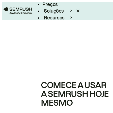
Preços
Soluções
Recursos
Empresarial
COMECE A USAR
A SEMRUSH HOJE
MESMO