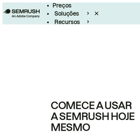
Preços
Soluções
Recursos
Empresarial
COMECE A USAR
A SEMRUSH HOJE
MESMO