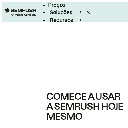
Preços
Soluções
Recursos
Empresarial
COMECE A USAR
A SEMRUSH HOJE
MESMO