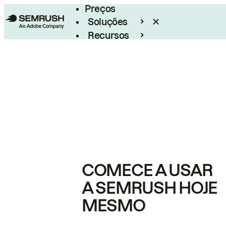
Preços
Soluções
Recursos
Empresarial
COMECE A USAR
A SEMRUSH HOJE
MESMO