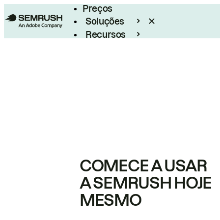
Preços
Soluções
Recursos
Empresarial
COMECE A USAR
A SEMRUSH HOJE
MESMO