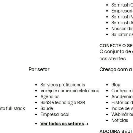
Semrush 
Empresari
Semrush 
Semrush A
Nossos da
Solicitar 
CONECTE O SE
O conjunto de 
assistentes.
Por setor
Cresça com a
Serviços profissionais
Blog
Varejo e comércio eletrônico
Conhecim
Agências
Academia
SaaS e tecnologia B2B
Histórias 
to full-stack
Saúde
Índice de v
Empresa local
Webinário
Notícias
Ver todos os setores
ADQUIRA SEU