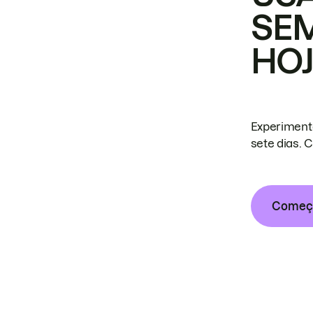
SE
HO
Experiment
sete dias. 
Começa