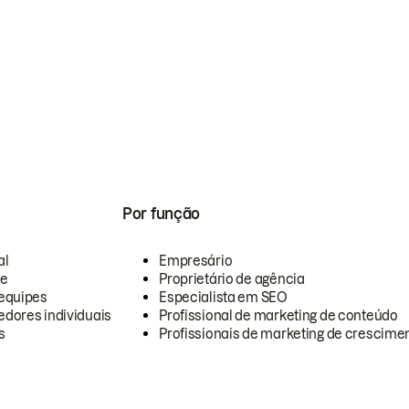
Por função
al
Empresário
te
Proprietário de agência
equipes
Especialista em SEO
dores individuais
Profissional de marketing de conteúdo
s
Profissionais de marketing de crescimen