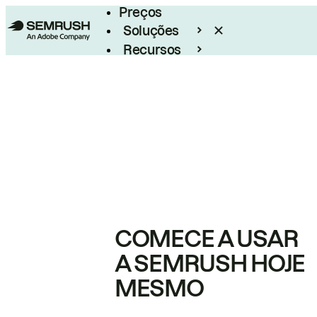
Preços
Soluções
Recursos
Empresarial
COMECE A USAR
A SEMRUSH HOJE
MESMO