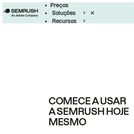
Preços
Soluções
Recursos
Empresarial
COMECE A USAR
A SEMRUSH HOJE
MESMO