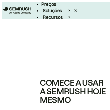
Preços
Soluções
Recursos
Empresarial
COMECE A USAR
A SEMRUSH HOJE
MESMO