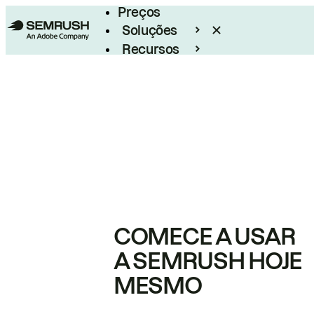
Preços
Soluções
Recursos
Empresarial
COMECE A USAR
A SEMRUSH HOJE
MESMO