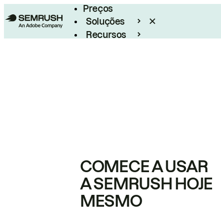
Preços
Soluções
Recursos
Empresarial
COMECE A USAR
A SEMRUSH HOJE
MESMO