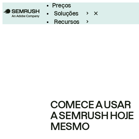
Preços
Soluções
Recursos
Empresarial
COMECE A USAR
A SEMRUSH HOJE
MESMO