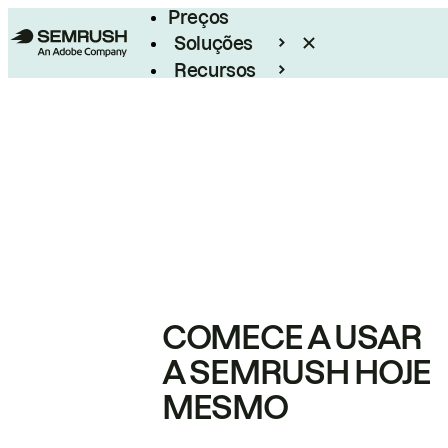
Preços
Soluções
Recursos
Empresarial
COMECE A USAR
A SEMRUSH HOJE
MESMO