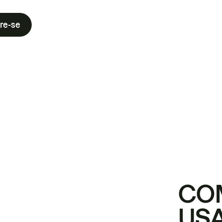
re-se
CO
USA