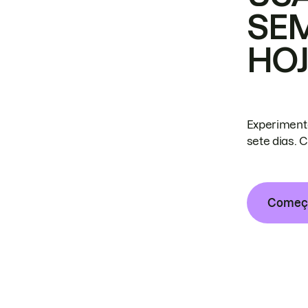
SE
HO
Experiment
sete dias. 
Começa