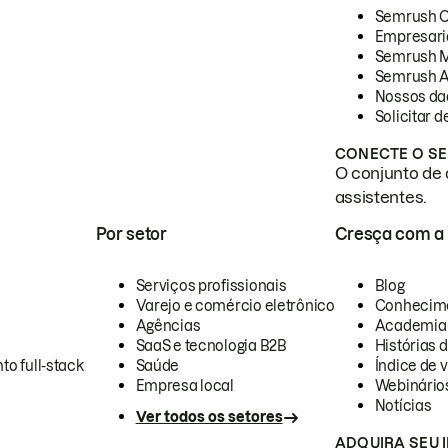
Semrush 
Empresari
Semrush 
Semrush A
Nossos da
Solicitar 
CONECTE O SE
O conjunto de 
assistentes.
Por setor
Cresça com a
Serviços profissionais
Blog
Varejo e comércio eletrônico
Conhecim
Agências
Academia
SaaS e tecnologia B2B
Histórias 
to full-stack
Saúde
Índice de v
Empresa local
Webinário
Notícias
Ver todos os setores
ADQUIRA SEU