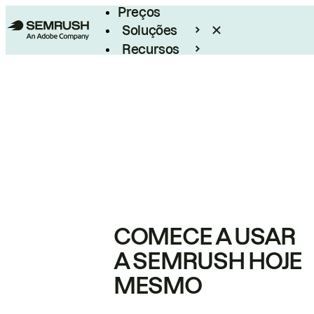
Preços
Soluções
Recursos
Empresarial
COMECE A USAR
A SEMRUSH HOJE
MESMO