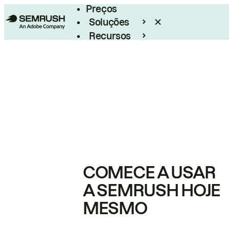
Preços
Soluções
Recursos
Empresarial
COMECE A USAR
A SEMRUSH HOJE
MESMO