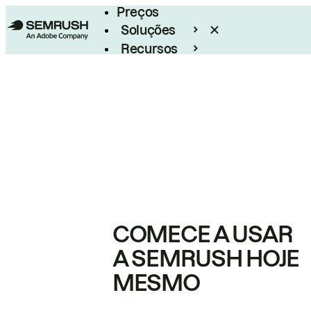
Preços
Soluções
Recursos
Empresarial
COMECE A USAR
A SEMRUSH HOJE
MESMO