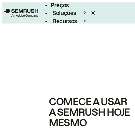
Preços
Soluções
Recursos
Empresarial
COMECE A USAR
A SEMRUSH HOJE
MESMO