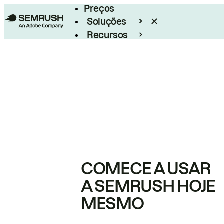
Preços
Soluções
Recursos
Empresarial
COMECE A USAR
A SEMRUSH HOJE
MESMO