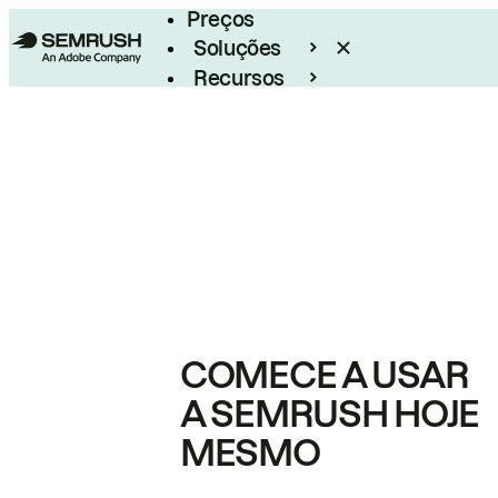
Preços
Soluções
Recursos
Empresarial
COMECE A USAR
A SEMRUSH HOJE
MESMO