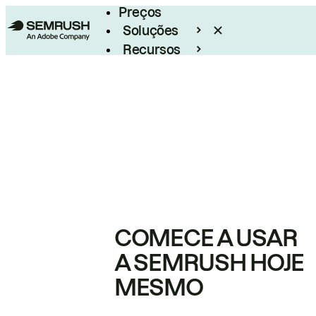
Preços
Soluções
Recursos
Empresarial
COMECE A USAR
A SEMRUSH HOJE
MESMO