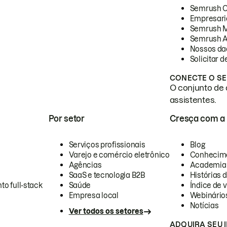
Semrush 
Empresari
Semrush 
Semrush A
Nossos da
Solicitar 
CONECTE O SE
O conjunto de 
assistentes.
Por setor
Cresça com a
Serviços profissionais
Blog
Varejo e comércio eletrônico
Conhecim
Agências
Academia
SaaS e tecnologia B2B
Histórias 
to full-stack
Saúde
Índice de v
Empresa local
Webinário
Notícias
Ver todos os setores
ADQUIRA SEU