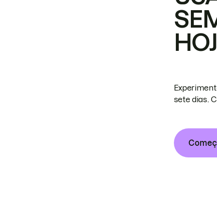
SE
HO
Experiment
sete dias. 
Começa