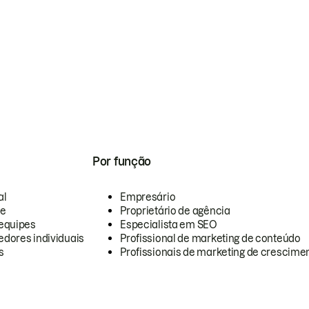
Por função
al
Empresário
te
Proprietário de agência
equipes
Especialista em SEO
dores individuais
Profissional de marketing de conteúdo
s
Profissionais de marketing de crescimen