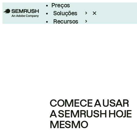
Preços
Soluções
Recursos
Empresarial
COMECE A USAR
A SEMRUSH HOJE
MESMO