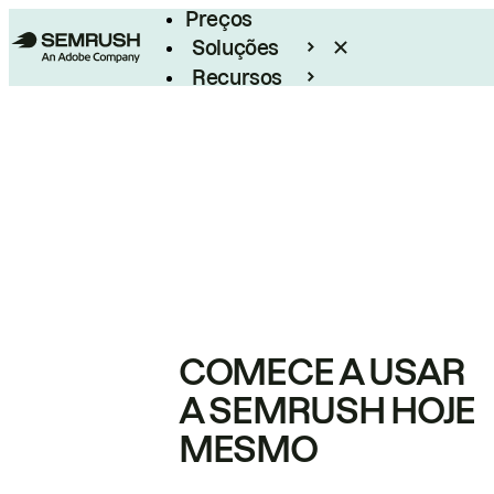
Preços
Soluções
Recursos
Empresarial
COMECE A USAR
A SEMRUSH HOJE
MESMO