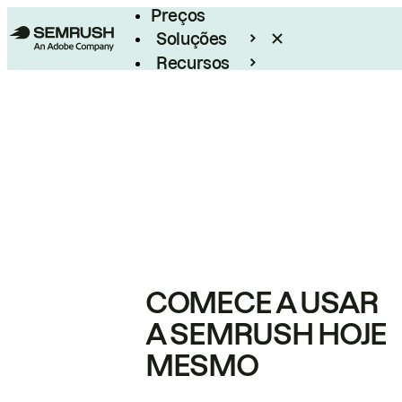
Preços
Soluções
Recursos
Empresarial
COMECE A USAR
A SEMRUSH HOJE
MESMO