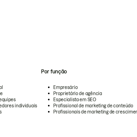
Por função
al
Empresário
te
Proprietário de agência
equipes
Especialista em SEO
dores individuais
Profissional de marketing de conteúdo
s
Profissionais de marketing de crescimen