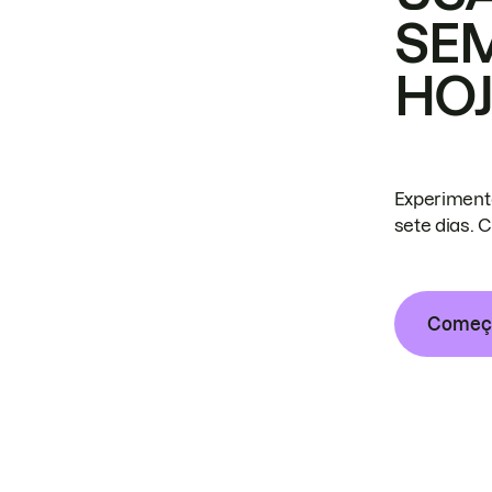
SE
HO
Experiment
sete dias. 
Começa