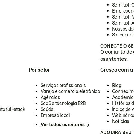
Semrush 
Empresari
Semrush 
Semrush A
Nossos da
Solicitar 
CONECTE O SE
O conjunto de 
assistentes.
Por setor
Cresça com a
Serviços profissionais
Blog
Varejo e comércio eletrônico
Conhecim
Agências
Academia
SaaS e tecnologia B2B
Histórias 
to full-stack
Saúde
Índice de v
Empresa local
Webinário
Notícias
Ver todos os setores
ADQUIRA SEU