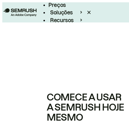
Preços
Soluções
Recursos
Empresarial
COMECE A USAR
A SEMRUSH HOJE
MESMO