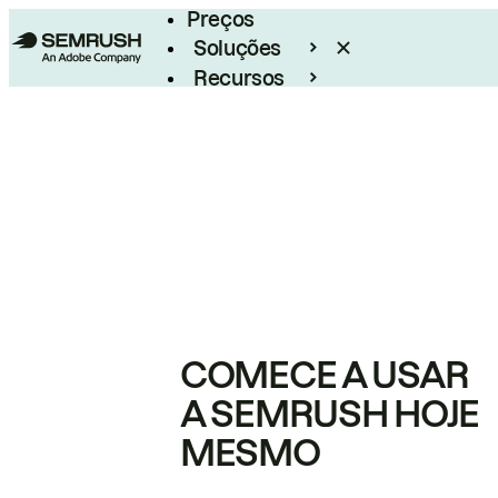
Preços
Soluções
Recursos
Empresarial
COMECE A USAR
A SEMRUSH HOJE
MESMO