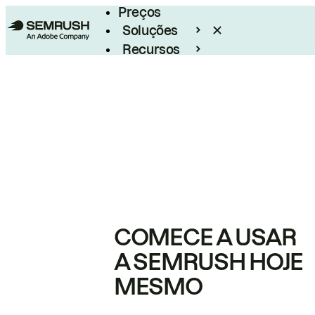
Preços
Soluções
Recursos
Empresarial
COMECE A USAR
A SEMRUSH HOJE
MESMO